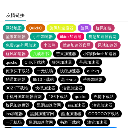
友情链接
网站地图
QuickQ
旋风加速度器
旋风
旋风加速
坚果加速器
小牛加速器
tiktok加速器
狗急加速器官网
免费vqn外网加速
小蓝鸟
优途加速器官网
风驰加速器
旋风加速器
八戒看书
芒果加速器
小猫咪ciash加速器
quickq
CHK下载站
银河加速器
芒果加速器
俺来买下载站
一元机场
快橙加速器
quickq
酷通加速器
6513下载站
老王vnp
芒果加速器
9CZK下载站
快橙加速器
油管加速器
手机外国加速器官网
186下载站
quickq
巴博下载站
旋风加速度器
黑洞加速官网
ins加速器
油管加速器
ins加速器
黑洞加速官网
酷通加速器
GOROOO下载站
一元机场
黑洞加速官网
书游下载站
油管加速器