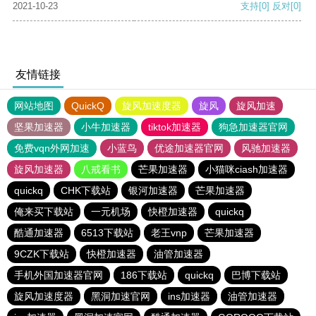
2021-10-23
支持
[0]
反对
[0]
友情链接
网站地图
QuickQ
旋风加速度器
旋风
旋风加速
坚果加速器
小牛加速器
tiktok加速器
狗急加速器官网
免费vqn外网加速
小蓝鸟
优途加速器官网
风驰加速器
旋风加速器
八戒看书
芒果加速器
小猫咪ciash加速器
quickq
CHK下载站
银河加速器
芒果加速器
俺来买下载站
一元机场
快橙加速器
quickq
酷通加速器
6513下载站
老王vnp
芒果加速器
9CZK下载站
快橙加速器
油管加速器
手机外国加速器官网
186下载站
quickq
巴博下载站
旋风加速度器
黑洞加速官网
ins加速器
油管加速器