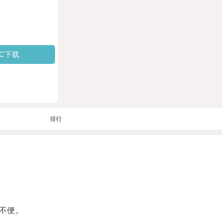
PC下载
排行
不便。